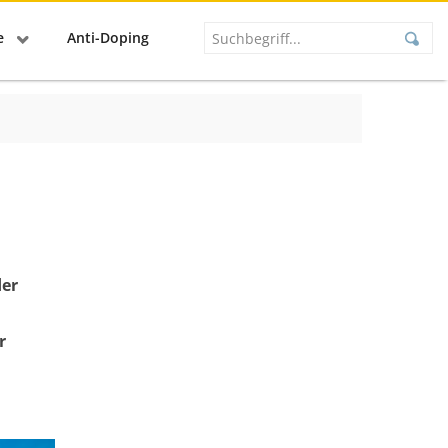
se
Anti-Doping
der
r