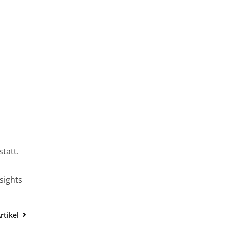
tatt.
sights
rtikel