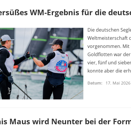
ersüßes WM-Ergebnis für die deuts
Die deutschen Segle
Weltmeisterschaft d
vorgenommen. Mit d
Goldflotten war der
vier, fünf und sieb
konnte aber die erh
Datum
17. Mai 2026
nis Maus wird Neunter bei der Fo