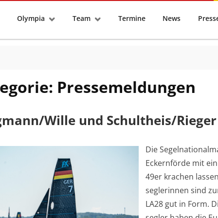
tseite
Olympia
Team
Termine
News
Pres
egorie:
Pressemeldungen
gmann/Wille und Schultheis/Riege
Die Segelnationalm
Eckernförde mit ei
49er krachen lassen
seglerinnen sind zu
LA28 gut in Form. D
segler haben die E