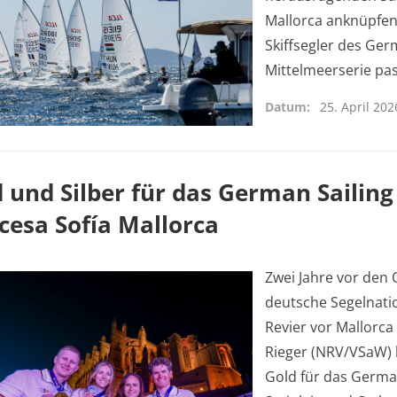
Mallorca anknüpfen.
Skiffsegler des Ger
Mittelmeerserie p
Datum
25. April 202
 und Silber für das German Sailing
cesa Sofía Mallorca
Zwei Jahre vor den 
deutsche Segelnati
Revier vor Mallorca
Rieger (NRV/VSaW) h
Gold für das German