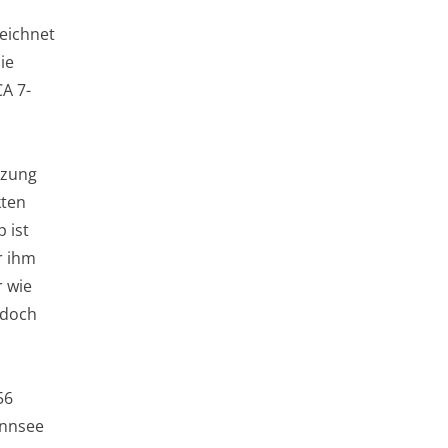
zeichnet
ie
A 7-
tzung
kten
 ist
r ihm
r wie
 doch
56
annsee