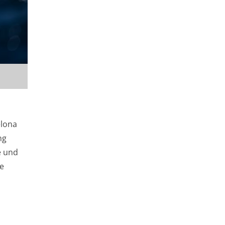
elona
ng
e und
ie