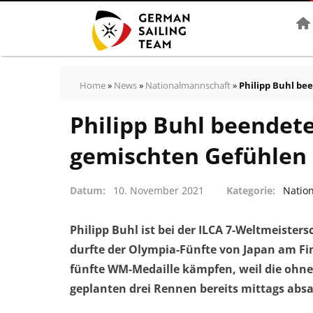
Star
Home
»
News
»
Nationalmannschaft
»
Philipp Buhl be
Philipp Buhl beendete
gemischten Gefühlen
Datum
10. November 2021
Kategorie
Natio
Philipp Buhl ist bei der ILCA 7-Weltmeistersc
durfte der Olympia-Fünfte von Japan am F
fünfte WM-Medaille kämpfen, weil die ohne
geplanten drei Rennen bereits mittags absa