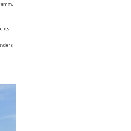
gramm.
ichts
anders