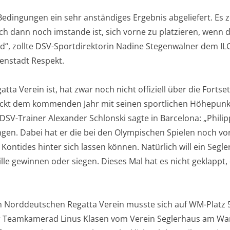
Bedingungen ein sehr anständiges Ergebnis abgeliefert. Es 
uch dann noch imstande ist, sich vorne zu platzieren, wenn d
“, zollte DSV-Sportdirektorin Nadine Stegenwalner dem ILC
enstadt Respekt.
ta Verein ist, hat zwar noch nicht offiziell über die Fortse
blickt dem kommenden Jahr mit seinen sportlichen Höhepun
DSV-Trainer Alexander Schlonski sagte in Barcelona: „Philipp
ngen. Dabei hat er die bei den Olympischen Spielen noch vo
tides hinter sich lassen können. Natürlich will ein Segle
ille gewinnen oder siegen. Dieses Mal hat es nicht geklappt,
 Norddeutschen Regatta Verein musste sich auf WM-Platz 
ger Teamkamerad Linus Klasen vom Verein Seglerhaus am W