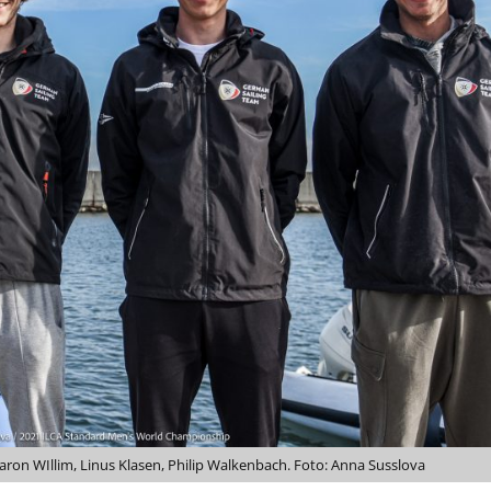
aron WIllim, Linus Klasen, Philip Walkenbach. Foto: Anna Susslova