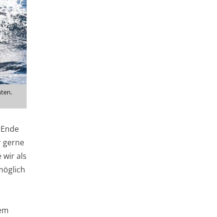
mten.
m Ende
r gerne
 wir als
möglich
dem