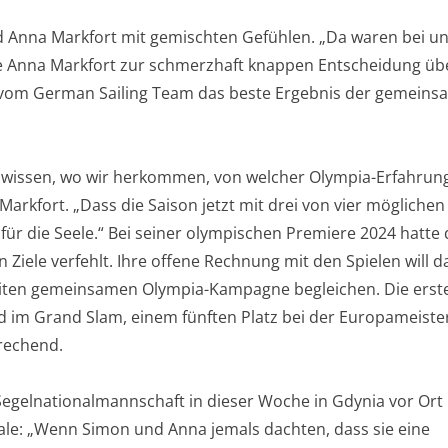
 Anna Markfort mit gemischten Gefühlen. „Da waren bei u
e Anna Markfort zur schmerzhaft knappen Entscheidung üb
uo vom German Sailing Team das beste Ergebnis der gemein
 wissen, wo wir herkommen, von welcher Olympia-Erfahrung
arkfort. „Dass die Saison jetzt mit drei von vier möglichen
für die Seele.“ Bei seiner olympischen Premiere 2024 hatte
 Ziele verfehlt. Ihre offene Rechnung mit den Spielen will d
eiten gemeinsamen Olympia-Kampagne begleichen. Die erst
old im Grand Slam, einem fünften Platz bei der Europameiste
rechend.
Segelnationalmannschaft in dieser Woche in Gdynia vor Ort
nale: „Wenn Simon und Anna jemals dachten, dass sie eine