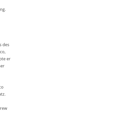
ing.
s des
co,
bte er
ner
co
tz.
Crew