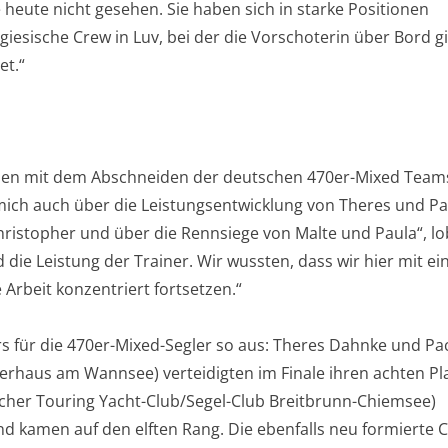
heute nicht gesehen. Sie haben sich in starke Positionen
giesische Crew in Luv, bei der die Vorschoterin über Bord g
et.“
ieden mit dem Abschneiden der deutschen 470er-Mixed Team
mich auch über die Leistungsentwicklung von Theres und Pa
ristopher und über die Rennsiege von Malte und Paula“, lo
 die Leistung der Trainer. Wir wussten, dass wir hier mit ei
Arbeit konzentriert fortsetzen.“
rs für die 470er-Mixed-Segler so aus: Theres Dahnke und Pa
erhaus am Wannsee) verteidigten im Finale ihren achten Pla
scher Touring Yacht-Club/Segel-Club Breitbrunn-Chiemsee)
d kamen auf den elften Rang. Die ebenfalls neu formierte 