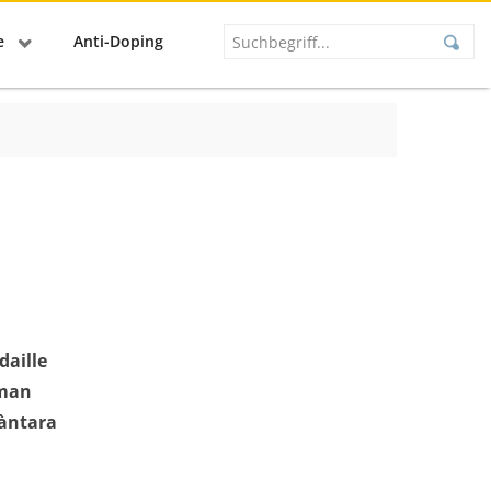
se
Anti-Doping
daille
rman
càntara