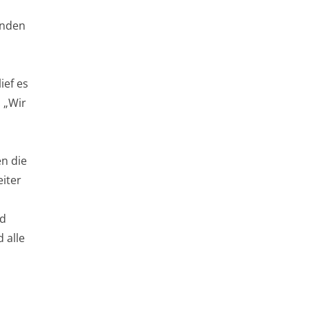
enden
ief es
. „Wir
n die
iter
nd
 alle