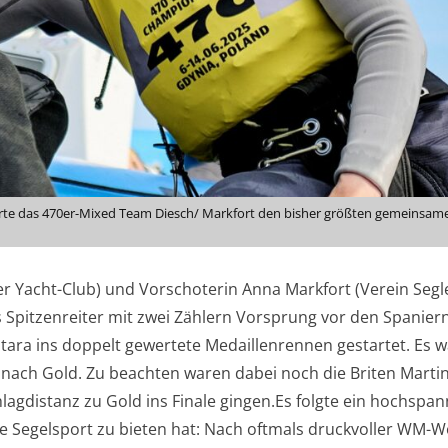
eierte das 470er-Mixed Team Diesch/ Markfort den bisher größten gemeinsame
 Yacht-Club) und Vorschoterin Anna Markfort (Verein Seg
 Spitzenreiter mit zwei Zählern Vorsprung vor den Spaniern
a ins doppelt gewertete Medaillenrennen gestartet. Es wa
t nach Gold. Zu beachten waren dabei noch die Briten Marti
chlagdistanz zu Gold ins Finale gingen.Es folgte ein hochspa
che Segelsport zu bieten hat: Nach oftmals druckvoller WM-