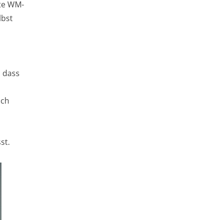
ste WM-
lbst
 dass
ich
st.