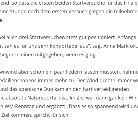
end, so dass die ersten beiden Startversuche für das Finale
eine Stunde nach dem ersten Versuch gingen die teilnehm
e.
 allen drei Startversuchen stets gut positioniert. Anfangs l
it sah es für uns sehr komfortabel aus“, sagt Anna Markfort
 Gegnern einen mitgegeben, wenn es ging.“
nwind aber schon ein paar Federn lassen mussten, nahme
Medaillenrennens immer mehr zu. Der Wind drehte immer we
 und das spanische Duo kam an den hart verteidigenden
ne absolute Natursportart ist. Im Ziel war dann gar kein Wi
ten WM-Renntag und ergänzt: „Dass es so spannend wird und
iel kommen, spricht für sich.“