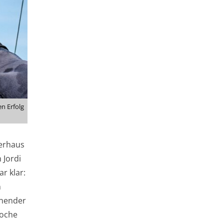
n Erfolg
lerhaus
 Jordi
r klar:
n
nnender
Woche