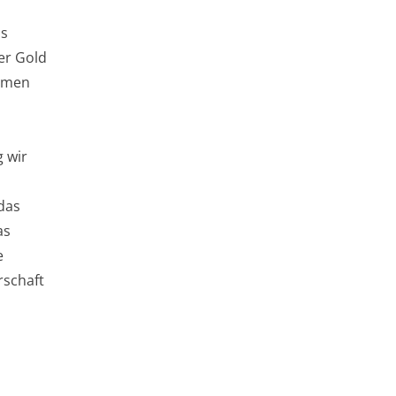
ns
er Gold
samen
 wir
 das
as
e
rschaft