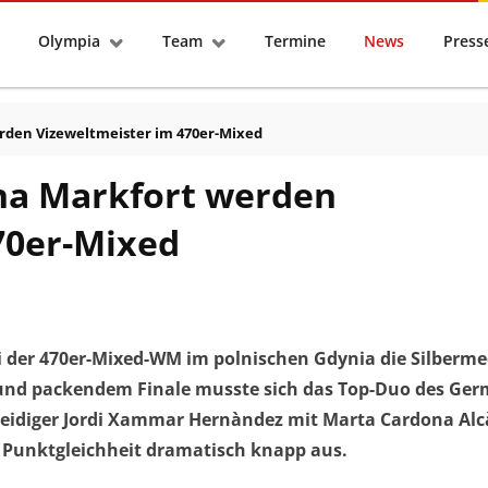
tseite
Olympia
Team
Termine
News
Pres
rden Vizeweltmeister im 470er-Mixed
na Markfort werden
70er-Mixed
der 470er-Mixed-WM im polnischen Gdynia die Silberme
nd packendem Finale musste sich das Top-Duo des Ge
teidiger Jordi Xammar Hernàndez mit Marta Cardona Al
i Punktgleichheit dramatisch knapp aus.