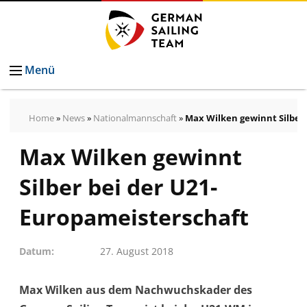
Menü
Home
»
News
»
Nationalmannschaft
»
Max Wilken gewinnt Silber
Max Wilken gewinnt
Pressemeldungen
Bilder
Silber bei der U21-
Pressekontakt
Autogrammkarten
Europameisterschaft
vom
German
Datum
27. August 2018
Sailing
Team
Max Wilken aus dem Nachwuchskader des