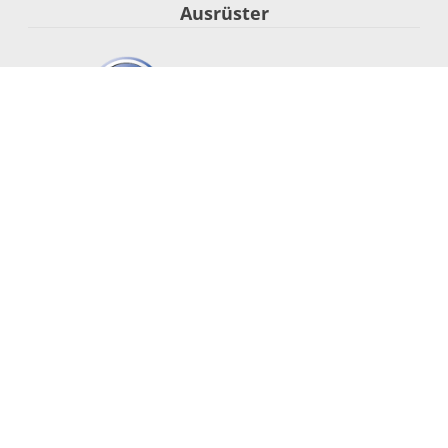
Ausrüster
Segel-Nationalmannschaft
Startseite
Team
Olympia