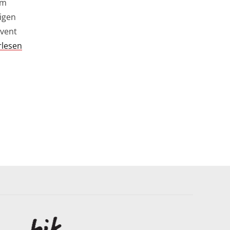
am
rigen
Event
rlesen