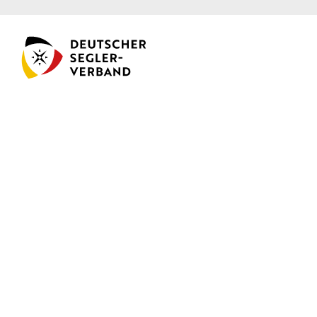
Segel-Nationalmannschaft
Startseite
Team
Olympia
Termine
News
Presse
Datenschutz
Impressum