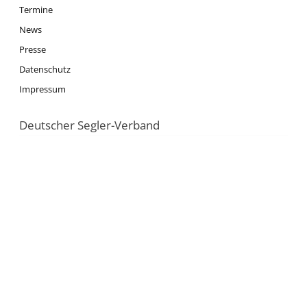
Termine
News
Presse
Datenschutz
Impressum
Deutscher Segler-Verband
DSV
Segeln
Ausbildung
Jugend
News
Nationalmannschaft