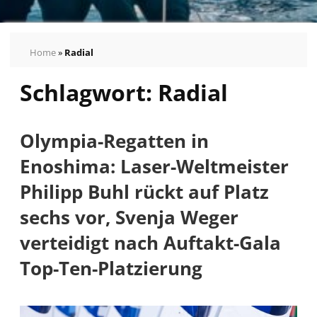
Home
»
Radial
Schlagwort:
Radial
Pressemeldungen
Bilder
Pressekontakt
Olympia-Regatten in
Autogrammkarten
Enoshima: Laser-Weltmeister
vom
German
Philipp Buhl rückt auf Platz
Sailing
sechs vor, Svenja Weger
Team
verteidigt nach Auftakt-Gala
Top-Ten-Platzierung