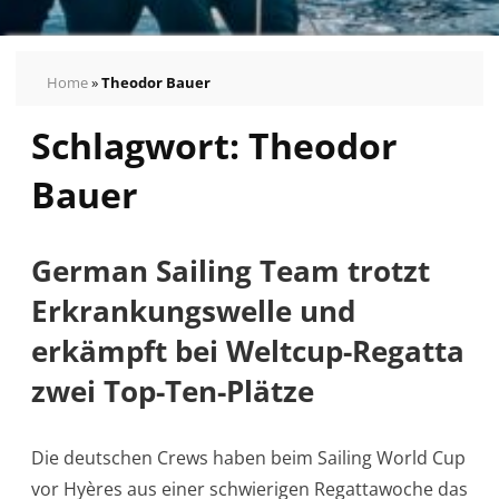
Home
»
Theodor Bauer
Schlagwort:
Theodor
Pressemeldungen
Bilder
Bauer
Pressekontakt
Autogrammkarten
vom
German Sailing Team trotzt
German
Erkrankungswelle und
Sailing
erkämpft bei Weltcup-Regatta
Team
zwei Top-Ten-Plätze
Die deutschen Crews haben beim Sailing World Cup
vor Hyères aus einer schwierigen Regattawoche das