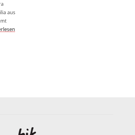
ra
lia aus
amt
erlesen