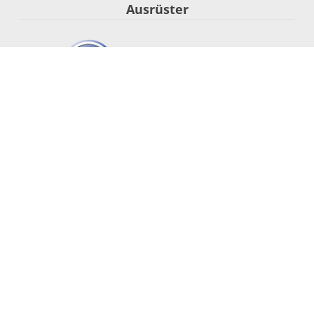
Ausrüster
Segel-Nationalmannschaft
Startseite
Team
Olympia