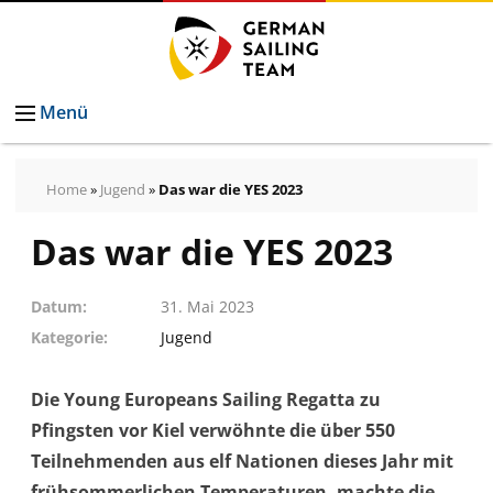
Menü
Home
»
Jugend
»
Das war die YES 2023
Das war die YES 2023
Datum
31. Mai 2023
Kategorie
Jugend
Die Young Europeans Sailing Regatta zu
Pfingsten vor Kiel verwöhnte die über 550
Teilnehmenden aus elf Nationen dieses Jahr mit
frühsommerlichen Temperaturen, machte die