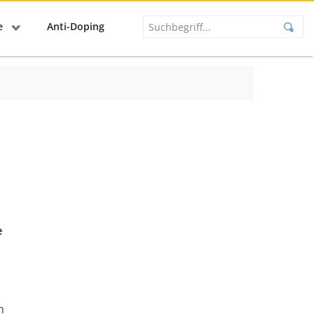
se
Anti-Doping
e
n