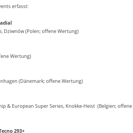
ents erfasst:
adial
p, Dziwnów (Polen; offene Wertung)
fene Wertung)
penhagen (Dänemark; offene Wertung)
ip & European Super Series, Knokke-Heist (Belgien; offene
Tecno 293+