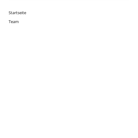
Startseite
Team
Olympia
Termine
News
Presse
Datenschutz
Impressum
Deutscher Segler-Verband
DSV
Segeln
Ausbildung
Jugend