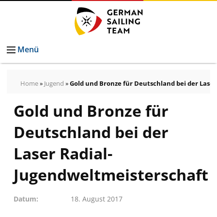
Menü
Home
»
Jugend
»
Gold und Bronze für Deutschland bei der Lase
Gold und Bronze für
Pressemeldungen
Bilder
Deutschland bei der
Pressekontakt
Autogrammkarten
Laser Radial-
vom
Jugendweltmeisterschaft
German
Sailing
Datum
18. August 2017
Team