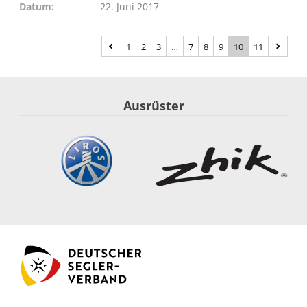
Datum
22. Juni 2017
1
2
3
…
7
8
9
10
11
Ausrüster