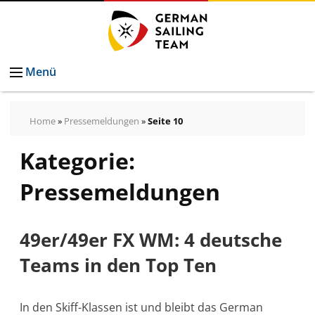
Menü
Home
»
Pressemeldungen
»
Seite 10
Kategorie:
Pressemeldungen
Bilder
Pressemeldungen
Pressekontakt
Autogrammkarten
vom
49er/49er FX WM: 4 deutsche
German
Teams in den Top Ten
Sailing
Team
In den Skiff-Klassen ist und bleibt das German