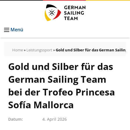
Menü
Home
»
Leistungssport
»
Gold und Silber für das German Sailing 
Gold und Silber für das
Pressemeldungen
Bilder
German Sailing Team
Pressekontakt
Autogrammkarten
bei der Trofeo Princesa
vom
Sofía Mallorca
German
Sailing
Datum
4. April 2026
Team