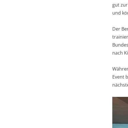
gut zur
und kön
Der Ber
trainie
Bundes
nach Ki
Während
Event b
nächst