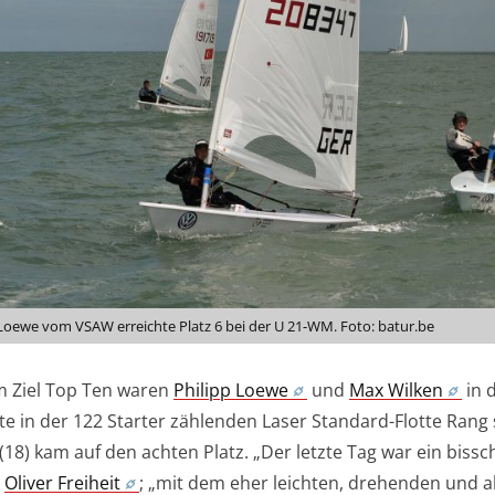
 Loewe vom VSAW erreichte Platz 6 bei der U 21-WM. Foto: batur.be
m Ziel Top Ten waren
Philipp Loewe
und
Max Wilken
in d
te in der 122 Starter zählenden Laser Standard-Flotte Rang s
(18) kam auf den achten Platz. „Der letzte Tag war ein bissc
r
Oliver Freiheit
; „mit dem eher leichten, drehenden und a