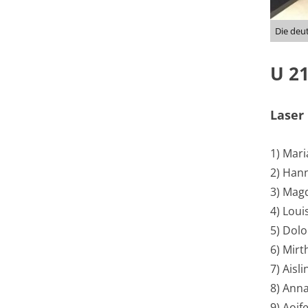
Die deu
U 21
Laser
1) Mari
2) Han
3) Mag
4) Loui
5) Dolo
6) Mir
7) Aisli
8) Ann
9) Aoif