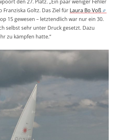
oort den 27. Platz. „Ein paar weniger Fehler
o Franziska Goltz. Das Ziel für
Laura Bo Voß
p 15 gewesen – letztendlich war nur ein 30.
ch selbst sehr unter Druck gesetzt. Dazu
ehr zu kämpfen hatte.“