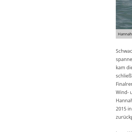
Hannah 
Schwac
spanne
kam die
schließ
Finalre
Wind- u
Hannah
2015 in
zurückg