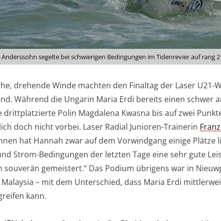
Anderssohn segelte bei schwierigen Bedingungen im Tidenrevier auf rang 2 
he, drehende Winde machten den Finaltag der Laser U21-
nd. Während die Ungarin Maria Erdi bereits einen schwer a
 drittplatzierte Polin Magdalena Kwasna bis auf zwei Punk
lich doch nicht vorbei. Laser Radial Junioren-Trainerin
Franz
nnen hat Hannah zwar auf dem Vorwindgang einige Plätze li
nd Strom-Bedingungen der letzten Tage eine sehr gute Leist
 souverän gemeistert.“ Das Podium übrigens war in Nieuwp
 Malaysia – mit dem Unterschied, dass Maria Erdi mittlerw
reifen kann.