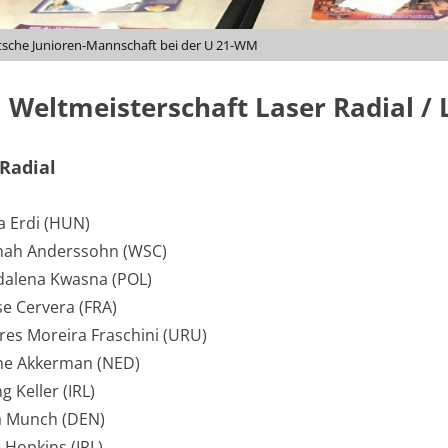
tsche Junioren-Mannschaft bei der U 21-WM
 Weltmeisterschaft Laser Radial /
 Radial
a Erdi (HUN)
nah Anderssohn (WSC)
dalena Kwasna (POL)
se Cervera (FRA)
res Moreira Fraschini (URU)
the Akkerman (NED)
ng Keller (IRL)
a Munch (DEN)
e Hopkins (IRL)