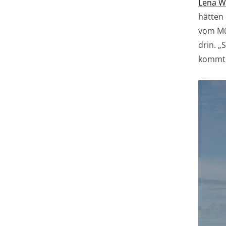
Lena W
hätten 
vom Müh
drin. „
kommt, 