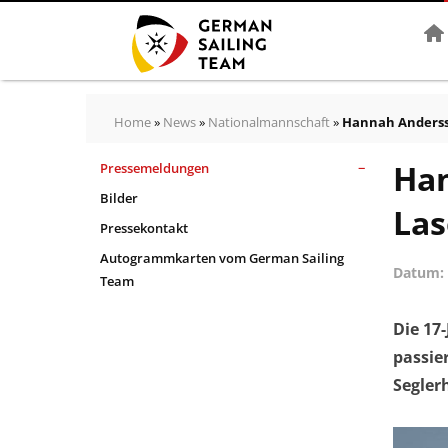
Star
Home
»
News
»
Nationalmannschaft
»
Hannah Andersso
Han
Pressemeldungen
Bilder
Las
Pressekontakt
Autogrammkarten vom German Sailing
Datum
Team
Die 17
passie
Segler