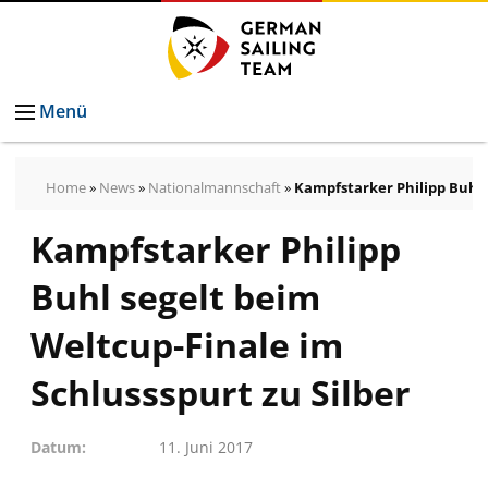
Menü
Home
»
News
»
Nationalmannschaft
»
Kampfstarker Philipp Buhl 
Kampfstarker Philipp
Pressemeldungen
Bilder
Buhl segelt beim
Pressekontakt
Autogrammkarten
Weltcup-Finale im
vom
Schlussspurt zu Silber
German
Sailing
Datum
11. Juni 2017
Team