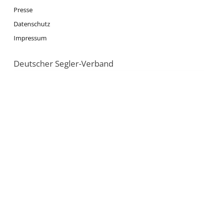
Presse
Datenschutz
Impressum
Deutscher Segler-Verband
DSV
Segeln
Ausbildung
Jugend
News
Nationalmannschaft
Olympia
Tokio 2020