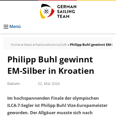
Menü
Home
»
News
»
Nationalmannschaft
»
Philipp Buhl gewinnt EM-Sil
Philipp Buhl gewinnt
Pressemeldungen
Bilder
EM-Silber in Kroatien
Pressekontakt
Autogrammkarten
Datum
22. Mai 2026
vom
German
Im hochspannenden Finale der olympischen
Sailing
ILCA-7-Segler ist Philipp Buhl Vize-Europameister
Team
geworden. Der Allgäuer musste sich nach