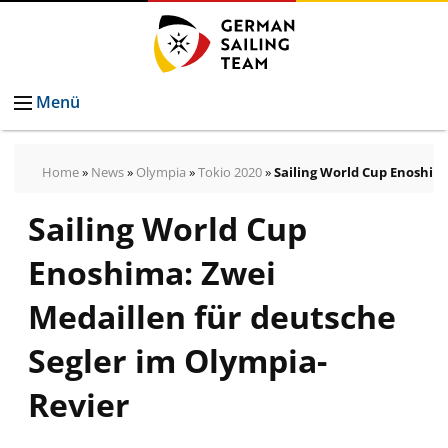
Menü
Home
»
News
»
Olympia
»
Tokio 2020
»
Sailing World Cup Enoshim
Sailing World Cup
Pressemeldungen
Bilder
Enoshima: Zwei
Pressekontakt
Autogrammkarten
Medaillen für deutsche
vom
Segler im Olympia-
German
Sailing
Revier
Team