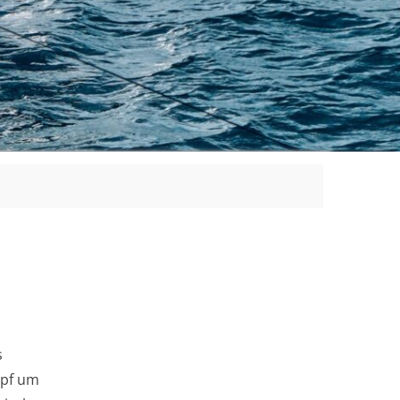
s
mpf um