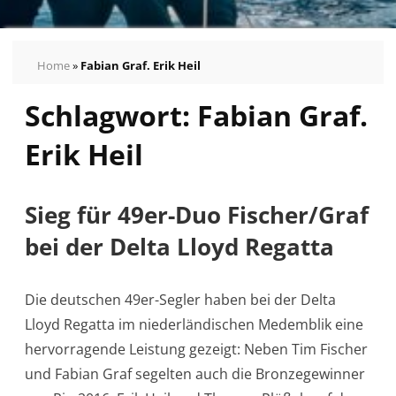
Home
»
Fabian Graf. Erik Heil
Schlagwort:
Fabian Graf.
Pressemeldungen
Bilder
Erik Heil
Pressekontakt
Autogrammkarten
vom
Sieg für 49er-Duo Fischer/Graf
German
bei der Delta Lloyd Regatta
Sailing
Team
Die deutschen 49er-Segler haben bei der Delta
Lloyd Regatta im niederländischen Medemblik eine
hervorragende Leistung gezeigt: Neben Tim Fischer
und Fabian Graf segelten auch die Bronzegewinner