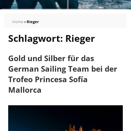
Home
»
Rieger
Schlagwort:
Rieger
Pressemeldungen
Bilder
Pressekontakt
Gold und Silber für das
Autogrammkarten
German Sailing Team bei der
vom
German
Trofeo Princesa Sofía
Sailing
Mallorca
Team