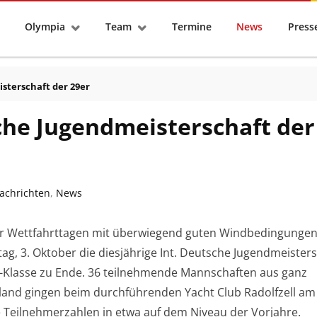
tseite
Olympia
Team
Termine
News
Pres
sterschaft der 29er
che Jugendmeisterschaft der
achrichten
,
News
er Wettfahrttagen mit überwiegend guten Windbedingungen
g, 3. Oktober die diesjährige Int. Deutsche Jugendmeisters
-Klasse zu Ende. 36 teilnehmende Mannschaften aus ganz
land gingen beim durchführenden Yacht Club Radolfzell am
e Teilnehmerzahlen in etwa auf dem Niveau der Vorjahre.