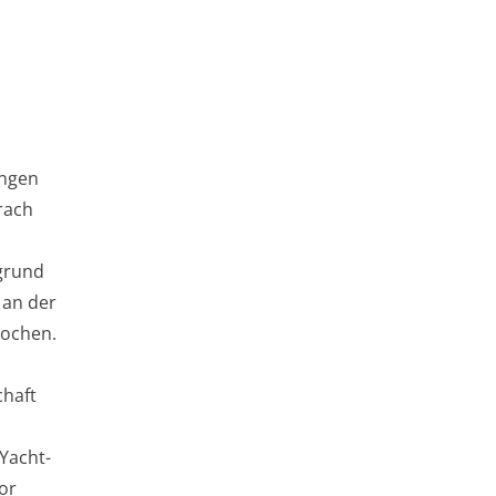
ungen
rach
fgrund
 an der
rochen.
chaft
 Yacht-
or