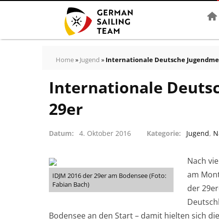
Star
Home
»
Jugend
»
Internationale Deutsche Jugendmei
Internationale Deuts
29er
Datum
4. Oktober 2016
Kategorie
Jugend
,
N
Nach vi
am Monta
IDJM 2016 der 29er am Bodensee (Foto:
Fabian Bach)
der 29er
Deutsch
Bodensee an den Start – damit hielten sich di