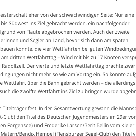
Meisterschaft eher von der schwachwindigen Seite: Nur eine
 bis Südwest ins Ziel gebracht werden, ein nachfolgender
ufgrund von Flaute abgebrochen werden. Auch der zweite
erinnen und Segler an Land, bevor sich dann am späten
bauen konnte, die vier Wettfahrten bei guten Windbeding
 am dritten Wettfahrttag – Wind mit bis zu 17 Knoten versp
adolfzell. Der vierte und letzte Wettfahrttag brachte zwar
edingungen nicht mehr so wie am Vortag ein. So konnte au
 Wettfahrt über die Bahn gebracht werden – die allerdings
uch die zwölfte Wettfahrt ins Ziel zu bringen wurde abgeb
e Titelträger fest: In der Gesamtwertung gewann die Manns
t-Club) den Titel des Deutschen Jugendmeisters im 29er vor
sen Forgensee) und Frederike Larsen/Berit Bellin vom Kieler
 Matern/Bendix Hempel (Flensburger Segel-Club) den Titel v