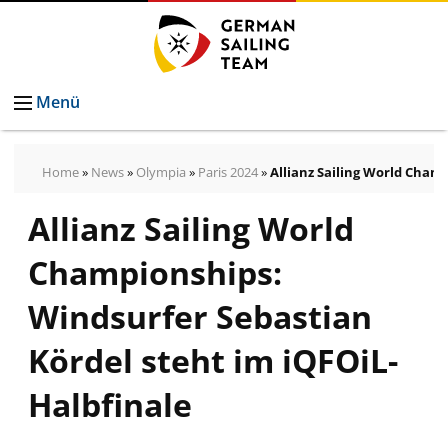
Menü
Home
»
News
»
Olympia
»
Paris 2024
»
Allianz Sailing World Cham
Allianz Sailing World
Championships:
Windsurfer Sebastian
Kördel steht im iQFOiL-
Halbfinale