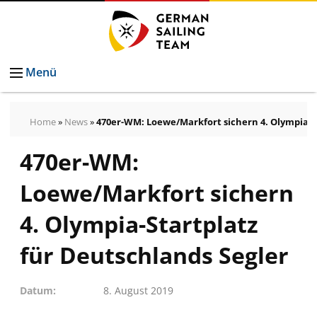
Menü
Home
»
News
»
470er-WM: Loewe/Markfort sichern 4. Olympia-St
470er-WM:
Pressemeldungen
Bilder
Loewe/Markfort sichern
Pressekontakt
Autogrammkarten
4. Olympia-Startplatz
vom
für Deutschlands Segler
German
Sailing
Datum
8. August 2019
Team