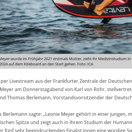
Meyer wurde im Frühjahr 2021 erstmals Mutter, zieht ihr Medizinstudium in 
 2024 auf dem Kiteboard an den Start gehen. Foto: ICA
r per Livestream aus der Frankfurter Zentrale der Deutsch
 Meyer am Donnerstagabend von Karl von Rohr, stellvertre
und Thomas Berlemann, Vorstandsvorsitzender der Deutsche
 Berlemann sagte: „Leonie Meyer gehört in einer jungen, 
ischen Spitze und zeigt auch in ihrem Studium der Humanm
er fünf sehr beeindruckenden Finalist:innen eine würdige Sp