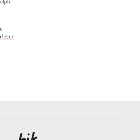
dolph
d
g
rlesen