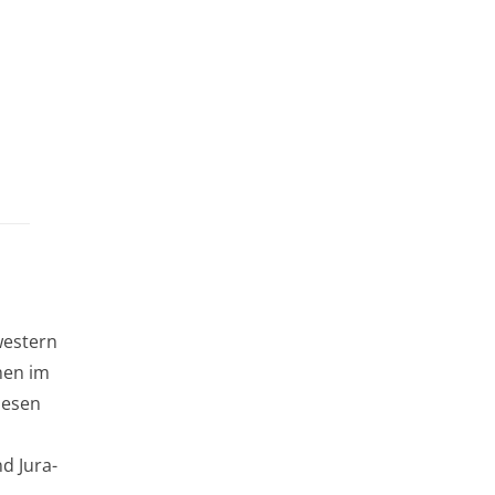
western
men im
iesen
d Jura-