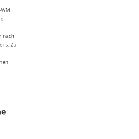
d-WM
re
n nach
ens. Zu
chen
ne