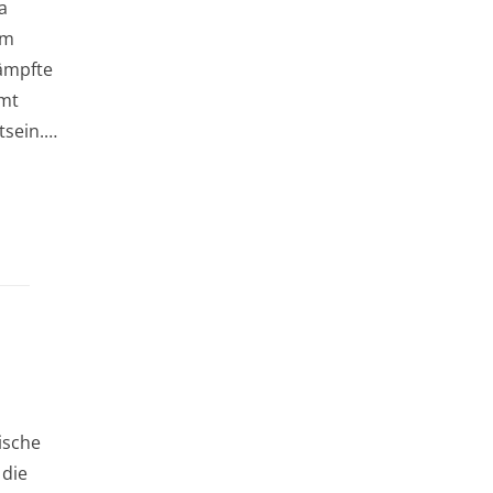
a
im
kämpfte
amt
tsein.…
ische
 die