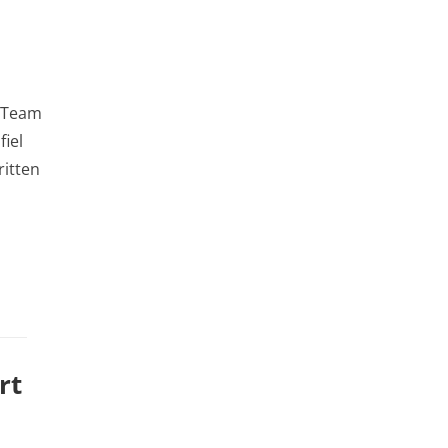
r Team
fiel
ritten
rt