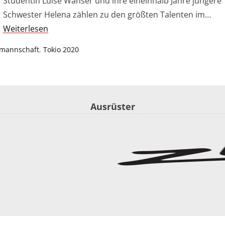
Studentin Luise Wanser und ihre eineinhalb Jahre jüngere
Schwester Helena zählen zu den größten Talenten im…
Weiterlesen
lmannschaft
,
Tokio 2020
Ausrüster