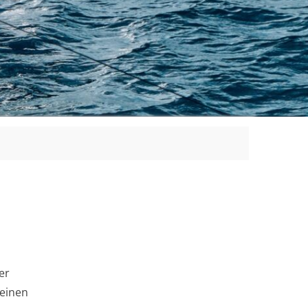
er
seinen