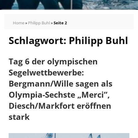
Home
»
Philipp Buhl
»
Seite 2
Schlagwort:
Philipp Buhl
Pressemeldungen
Bilder
Pressekontakt
Tag 6 der olympischen
Autogrammkarten
Segelwettbewerbe:
vom
German
Bergmann/Wille sagen als
Sailing
Olympia-Sechste „Merci“,
Team
Diesch/Markfort eröffnen
stark