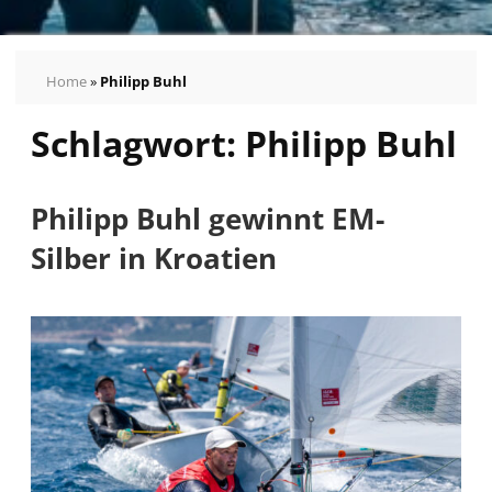
Home
»
Philipp Buhl
Schlagwort:
Philipp Buhl
Pressemeldungen
Bilder
Pressekontakt
Philipp Buhl gewinnt EM-
Autogrammkarten
Silber in Kroatien
vom
German
Sailing
Team