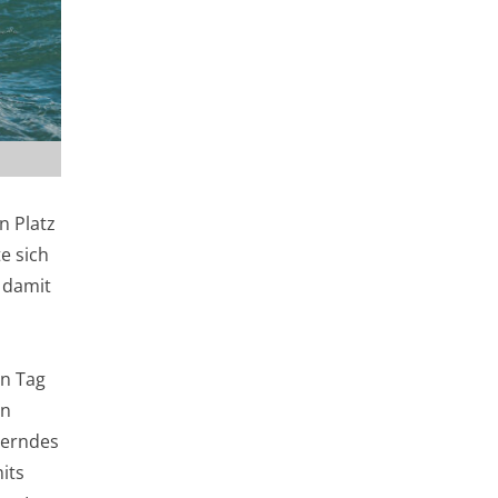
n Platz
e sich
t damit
en Tag
in
rderndes
its