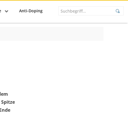
se
Anti-Doping
 dem
 Spitze
 Ende