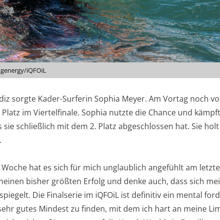
ingenergy/iQFOiL
diz sorgte Kader-Surferin Sophia Meyer. Am Vortag noch vo
n Platz im Viertelfinale. Sophia nutzte die Chance und kämpft
s sie schließlich mit dem 2. Platz abgeschlossen hat. Sie hol
.
oche hat es sich für mich unglaublich angefühlt am letzt
f meinen bisher größten Erfolg und denke auch, dass sich me
egelt. Die Finalserie im iQFOiL ist definitiv ein mental fo
sehr gutes Mindest zu finden, mit dem ich hart an meine Lim