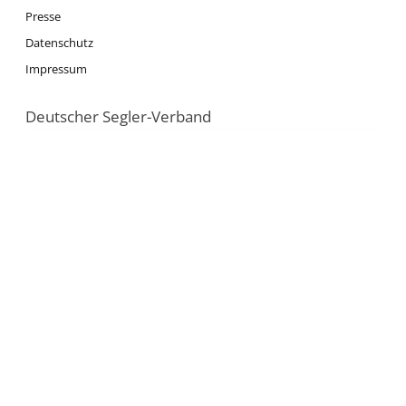
Presse
Datenschutz
Impressum
Deutscher Segler-Verband
DSV
Segeln
Ausbildung
Jugend
News
Nationalmannschaft
Olympia
Tokio 2020