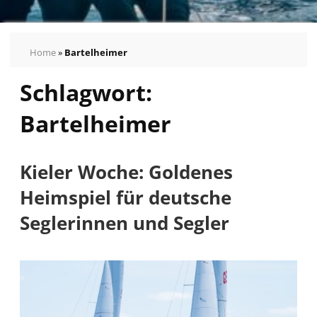
Home
»
Bartelheimer
Schlagwort:
Pressemeldungen
Bilder
Bartelheimer
Pressekontakt
Autogrammkarten
vom
Kieler Woche: Goldenes
German
Heimspiel für deutsche
Sailing
Seglerinnen und Segler
Team