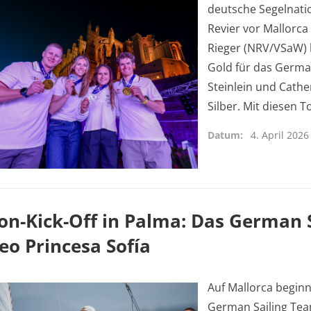
deutsche Segelnati
Revier vor Mallorca
Rieger (NRV/VSaW) h
Gold für das German
Steinlein und Cath
Silber. Mit diesen 
Datum
4. April 2026
on-Kick-Off in Palma: Das German S
eo Princesa Sofía
Auf Mallorca beginn
German Sailing Team