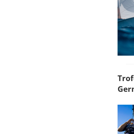
Trof
Ger