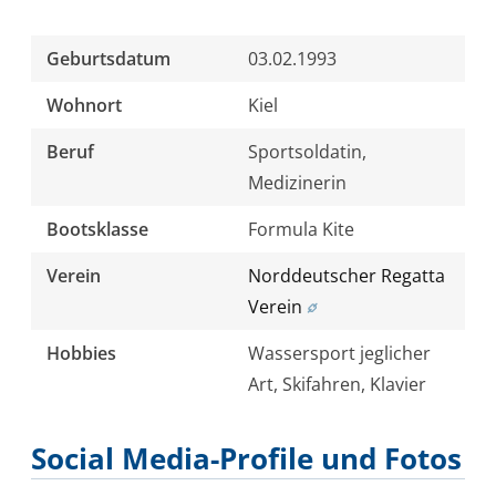
m
–
Geburtsdatum
03.02.1993
Sebastian
Kördel
Wohnort
Kiel
Beruf
Sportsoldatin,
iQFOiL
Medizinerin
w
–
Bootsklasse
Formula Kite
Theresa
Verein
Norddeutscher Regatta
Steinlein
Verein
ILCA
Hobbies
Wassersport jeglicher
7
Art, Skifahren, Klavier
–
Philipp
Social Media-Profile und Fotos
Buhl