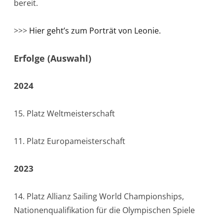
bereit.
–
Paul
>>>
Hier geht’s zum Porträt von Leonie.
Kohlhoff/Alica
Stuhlemmer
Erfolge (Auswahl)
Formula
2024
Kite
w
15. Platz Weltmeisterschaft
–
Leonie
11. Platz Europameisterschaft
Meyer
2023
Formula
Kite
14. Platz Allianz Sailing World Championships,
m
Nationenqualifikation für die Olympischen Spiele
–