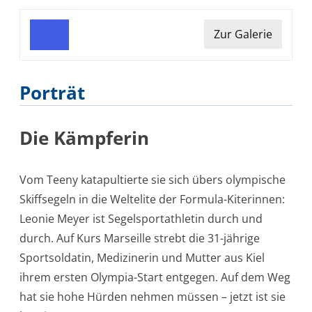
ILCA
Zur Galerie
6
–
Julia
Porträt
Büsselberg
Die Kämpferin
470er
Mixed
Vom Teeny katapultierte sie sich übers olympische
–
Skiffsegeln in die Weltelite der Formula-Kiterinnen:
Simon
Leonie Meyer ist Segelsportathletin durch und
Diesch/Anna
durch. Auf Kurs Marseille strebt die 31-jährige
Markfort
Sportsoldatin, Medizinerin und Mutter aus Kiel
ihrem ersten Olympia-Start entgegen. Auf dem Weg
Nacra
hat sie hohe Hürden nehmen müssen – jetzt ist sie
17