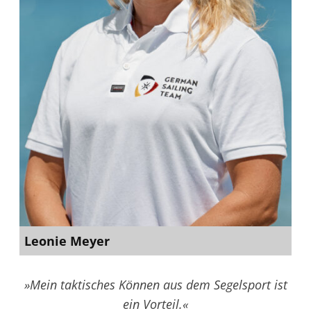
Marseille
49er
FX
–
Marla
Bergmann/Hanna
Wille
49er
–
Jakob
Meggendorfer/Andreas
Leonie Meyer
Spranger
»Mein taktisches Können aus dem Segelsport ist
iQFOiL
ein Vorteil.«