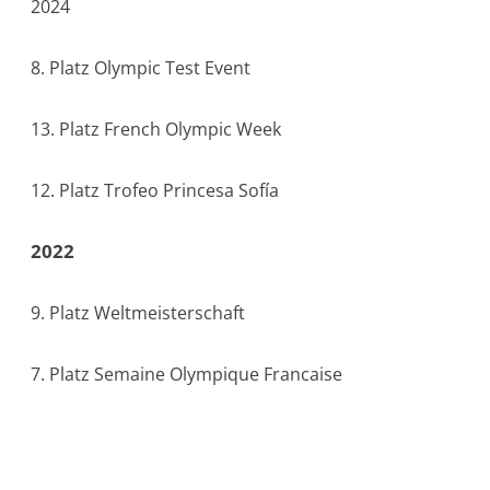
2024
Jannis
Maus
8. Platz Olympic Test Event
13. Platz French Olympic Week
Das
Revier
12. Platz Trofeo Princesa Sofía
Zeitplan
2022
und
Livestream
9. Platz Weltmeisterschaft
Presse
7. Platz Semaine Olympique Francaise
Tokio
2020