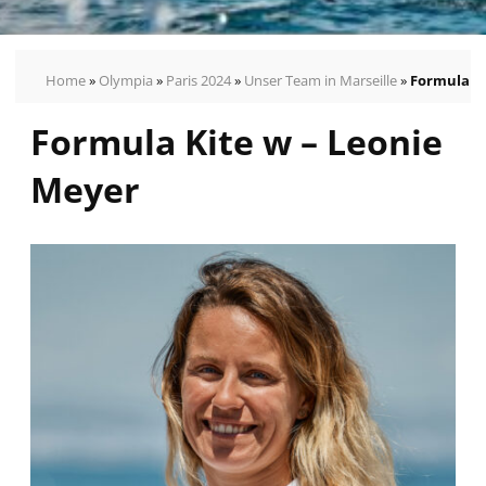
Home
»
Olympia
»
Paris 2024
»
Unser Team in Marseille
»
Formula Ki
Formula Kite w – Leonie
Olympische
und
Meyer
paralympische
Spiele
in
Deutschland
Paris
2024
Unser
Team
in