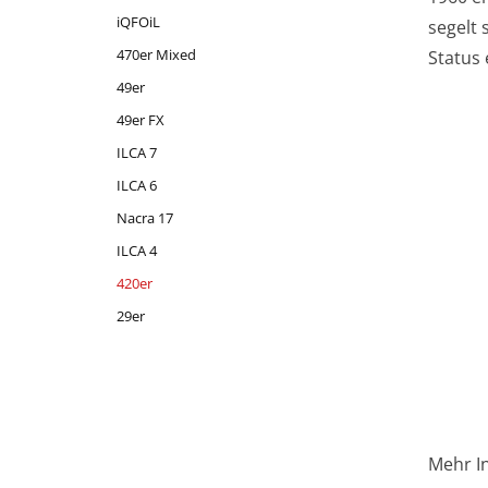
iQFOiL
segelt 
470er Mixed
Status 
49er
49er FX
ILCA 7
ILCA 6
Nacra 17
ILCA 4
420er
29er
Mehr In