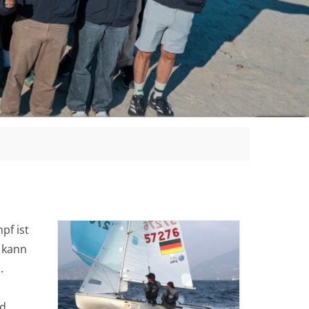
pf ist
o kann
.
nd