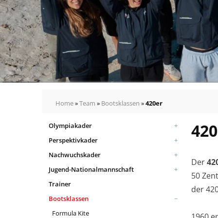
Home
»
Team
»
Bootsklassen
»
420er
420
Olympiakader
Perspektivkader
Nachwuchskader
Der
42
Jugend-Nationalmannschaft
50 Zent
Trainer
der 420
Bootsklassen
Formula Kite
1960 en