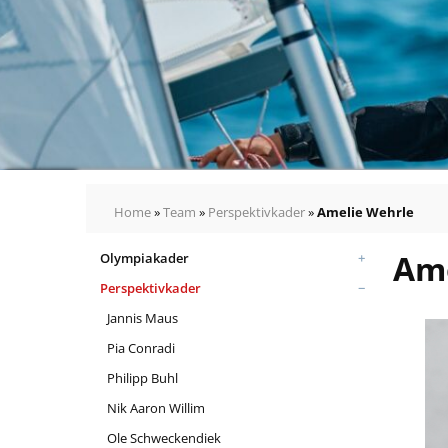
Home
»
Team
»
Perspektivkader
»
Amelie Wehrle
Ame
Olympiakader
Perspektivkader
Jannis Maus
Pia Conradi
Philipp Buhl
Nik Aaron Willim
Ole Schweckendiek