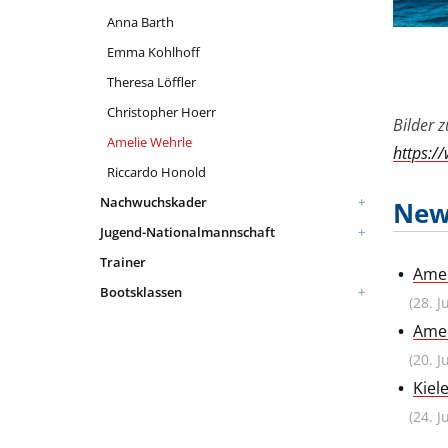
Anna Barth
Emma Kohlhoff
Theresa Löffler
Christopher Hoerr
Bilder 
Amelie Wehrle
https:/
Riccardo Honold
Nachwuchskader
New
Jugend-Nationalmannschaft
Trainer
Amel
Bootsklassen
(28. J
Amel
(20. J
Kiel
(24. J