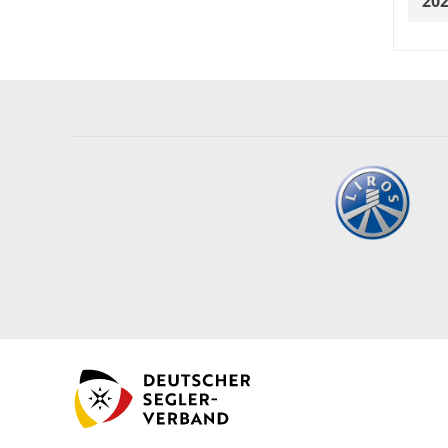
202
1. 
2. 
2. 