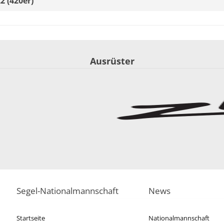
2 (420er)
Platz Young European Sailing
Platz U17 Europameisterschaft
Ausrüster
Platz Jugendsegel Weltmeisterschaft
Segel-Nationalmannschaft
News
Startseite
Nationalmannschaft