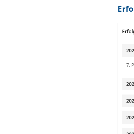
Erfo
Erfol
20
7. 
20
2. 
20
2. 
1. 
202
2. 