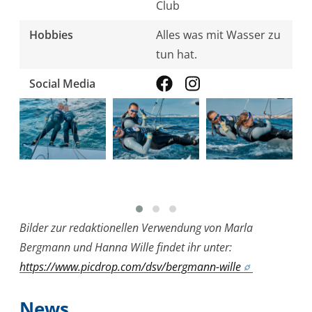
Club
Jannis
Maus
Hobbies
Alles was mit Wasser zu
tun hat.
Pia
Social Media
Conradi
Philipp
Buhl
Nik
Aaron
Willim
Bilder zur redaktionellen Verwendung von Marla
Bergmann und Hanna Wille findet ihr unter:
Ole
https://www.picdrop.com/dsv/bergmann-wille
Schweckendiek
News