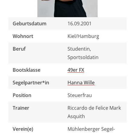
Dahnke
Paco
Geburtsdatum
16.09.2001
Melzer
Wohnort
Kiel/Hamburg
Sophie
Beruf
Studentin,
Steinlein
Sportsoldatin
Bootsklasse
49er FX
Catherine
Bartelheimer
Segelpartner*in
Hanna Wille
Position
Steuerfrau
Theresa
Steinlein
Trainer
Riccardo de Felice Mark
Asquith
Perspektivkader
Verein(e)
Mühlenberger Segel-