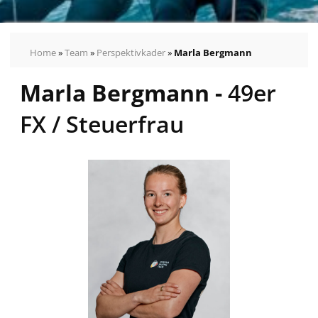
Home
»
Team
»
Perspektivkader
»
Marla Bergmann
Marla Bergmann -
49er
Olympiakader
FX / Steuerfrau
Jan
Vöster
Simon
Diesch
Anna
Markfort
Theres