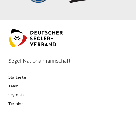
Sophia
Meyer
Emma
Schleicher
Segel-Nationalmannschaft
Mirja
Dohle
Startseite
Team
Franz
Olympia
Lasch
Termine
News
Anton
Presse
Sach
Datenschutz