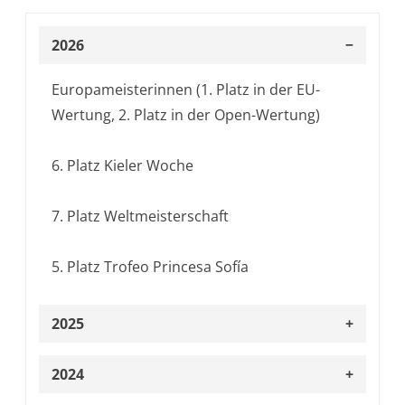
Heindl
2026
Conrad
Jacobs
Europameisterinnen (1. Platz in der EU-
Wertung, 2. Platz in der Open-Wertung)
Kjell
Haschen
6. Platz Kieler Woche
Iven
7. Platz Weltmeisterschaft
Fromm
5. Platz Trofeo Princesa Sofía
Marla
Bergmann
2025
Hanna
Europameisterinnen (1. Platz in der EU-
2024
Wille
Wertung, 2. Platz in der Open-Wertung)