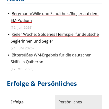
Julian
Hoffmann
Bergmann/Wille und Schultheis/Rieger auf dem
EM-Podium
Richard
(12. Juli 2026)
Schultheis
Kieler Woche: Goldenes Heimspiel für deutsche
Seglerinnen und Segler
Fabian
(24. Juni 2026)
Rieger
Bittersüßes WM-Ergebnis für die deutschen
Skiffs in Quiberon
Jakob
(17. Mai 2026)
Meggendorfer
Erfolge & Persönliches
Andreas
Spranger
Erfolge
Persönliches
Simon