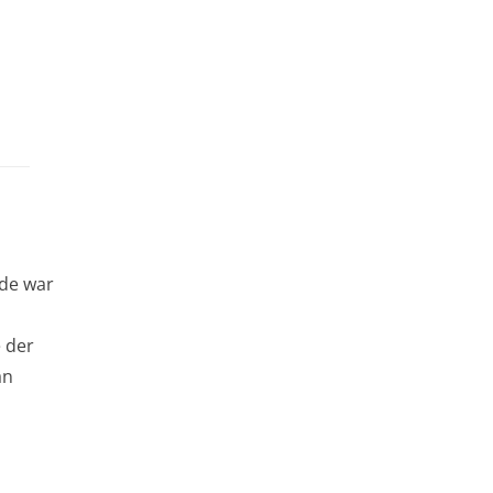
ude war
 der
an
n