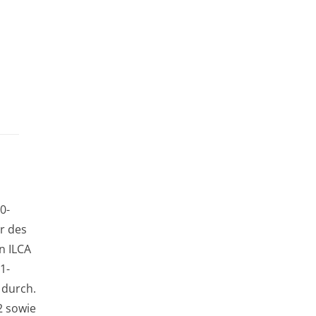
0-
r des
n ILCA
1-
 durch.
2 sowie