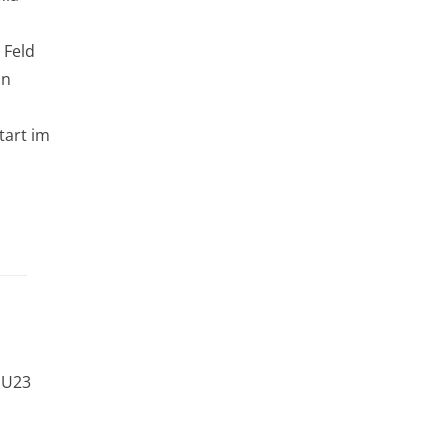
 Feld
in
tart im
e U23