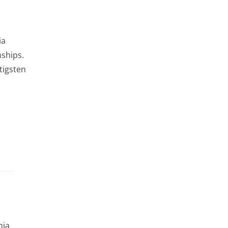
ia
ships.
tigsten
hia