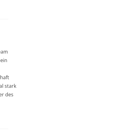
Team
sein
haft
al stark
er des