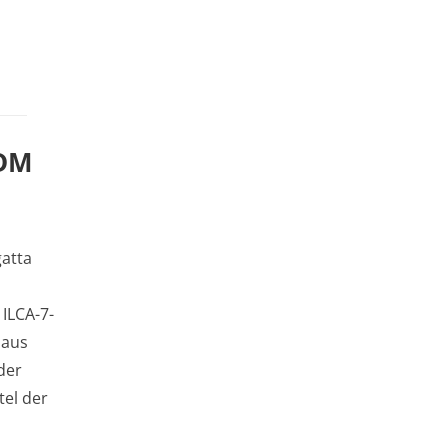
IDM
atta
 ILCA-7-
 aus
der
tel der