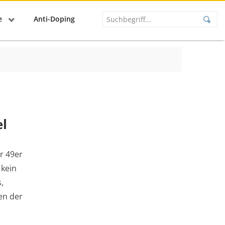
se
Anti-Doping
el
r 49er
 kein
,
en der