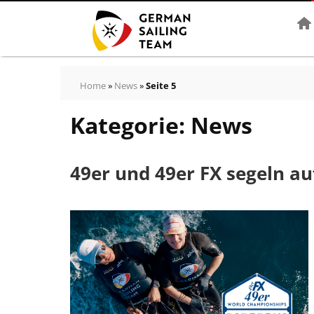
Star
Home
»
News
»
Seite 5
Kategorie:
News
49er und 49er FX segeln au