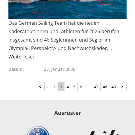
Das German Sailing Team hat die neuen
Kaderathletinnen und -athleten für 2026 berufen.
Insgesamt sind 46 Seglerinnen und Segler im
Olympia-, Perspektiv- und Nachwuchskader.…
Weiterlesen
Datum
27. Januar 2026
1
2
3
4
5
6
…
47
48
49
Ausrüster